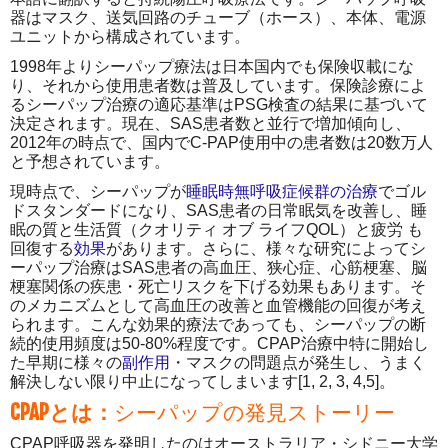
器はマスク、送気回路のチューブ（ホース）、本体、電源
ユニットから構成されています。
1998年よりシーパップ療法は日本国内でも保険収載にな
り、それから使用患者数は普及しています。保険診療によ
るシーパップ治療の適応基準はPSG検査の結果に基づいて
決定されます。現在、SAS患者数と並行で増加傾向し、
2012年の時点で、国内でC-PAP使用中の患者数は20数万人
と予想されています。
現時点で、シーパップが
睡眠時無呼吸症候群の治療
でゴル
ドスタンダードになり、SAS患者の日常眠気を改善し、睡
眠の質と生活質（クオリティ オブ ライフQOL）と疲労 も
回復する
効果
があります。さらに、様々な研究によってシ
ーパップ治療はSAS患者の高血圧、狭心症、心筋梗塞、脳
梗塞関係の疾患・死亡リスクを下げる効果もあります。そ
のメカニズムとして高血圧の改善と血管機能の回復が考え
られます。こんな効果的療法であっても、シーパップの断
続的使用頻度は50-80%程度です。CPAP治療中特に開始し
た早期に様々の
副作用
・マスクの問題点が発生し、うまく
解決しない限り中止になってしまいます[1, 2, 3, 4,5]。
CPAP
とは：
シーパップの発見ストーリー
CPAP呼吸器を発明したのはオーストラリア・シドニー大学