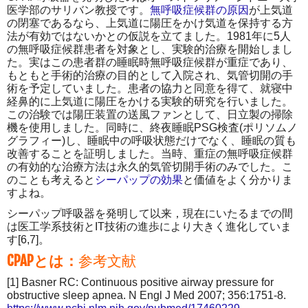
医学部のサリバン教授です。
無呼吸症候群の原因
が上気道
の閉塞であるなら、上気道に陽圧をかけ気道を保持する方
法が有効ではないかとの仮説を立てました。1981年に5人
の無呼吸症候群患者を対象とし、実験的治療を開始しまし
た。実はこの患者群の睡眠時無呼吸症候群が重症であり、
もともと手術的治療の目的として入院され、気管切開の手
術を予定していました。患者の協力と同意を得て、就寝中
経鼻的に上気道に陽圧をかける実験的研究を行いました。
この治験では陽圧装置の送風ファンとして、日立製の掃除
機を使用しました。同時に、終夜睡眠PSG検査(ポリソムノ
グラフィー)し、睡眠中の呼吸状態だけでなく、睡眠の質も
改善することを証明しました。当時、重症の無呼吸症候群
の有効的な治療方法は永久的気管切開手術のみでした。こ
のことも考えると
シーパップの効果
と価値をよく分かりま
すよね。
シーパップ呼吸器を発明して以来，現在にいたるまでの間
は医工学系技術とIT技術の進歩により大きく進化していま
す[6,7]。
CPAP
とは：
参考文献
[1] Basner RC: Continuous positive airway pressure for
obstructive sleep apnea. N Engl J Med 2007; 356:1751-8.