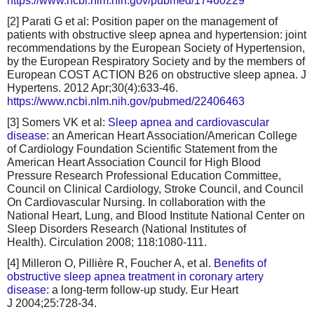
https://www.ncbi.nlm.nih.gov/pubmed/17460229
[2] Parati G et al: Position paper on the management of
patients with obstructive sleep apnea and hypertension: joint
recommendations by the European Society of Hypertension,
by the European Respiratory Society and by the members of
European COST ACTION B26 on obstructive sleep apnea. J
Hypertens. 2012 Apr;30(4):633-46.
https://www.ncbi.nlm.nih.gov/pubmed/22406463
[3] Somers VK et al:
Sleep apnea and cardiovascular
disease:
an American Heart Association/American College
of Cardiology Foundation Scientific Statement from the
American Heart Association Council for High Blood
Pressure Research Professional Education Committee,
Council on Clinical Cardiology, Stroke Council, and Council
On Cardiovascular Nursing. In collaboration with the
National Heart, Lung, and Blood Institute National Center on
Sleep Disorders Research (National Institutes of
Health). Circulation 2008; 118:1080-111.
[4] Milleron O, Pillière R, Foucher A, et al.
Benefits of
obstructive sleep apnea treatment in coronary artery
disease:
a long-term follow-up study. Eur Heart
J 2004;25:728-34.